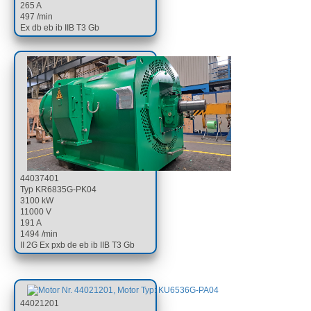
265 A
497 /min
Ex db eb ib IIB T3 Gb
44037401
Typ KR6835G-PK04
3100 kW
11000 V
191 A
1494 /min
II 2G Ex pxb de eb ib IIB T3 Gb
44021201