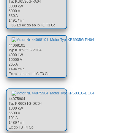
Typ KU6536G-PA04
3000 kW
6000 V
330 A
1491 /min
II 3G Ex ec db eb ib IIC T3 Gc
44068101
Typ KR6935G-PH04
4000 kW
10000 V
265 A
1494 /min
Ex pxb db eb ib IIC T3 Gb
44075904
Typ KR6031G-DC04
1000 kW
6600 V
101 A
1489 /min
Ex db IIB T4 Gb